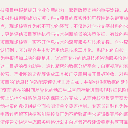
科技项目申报是提升企业创新能力、获得政策支持的重要途径。
申报材料编撰到成功立项，科技项目的真实性和可行性是关键审
要点。现场核查作为必不可少的环节，不仅是对企业文字材料的
证，更是评估项目落地执行与技术创新前景的决策依据。有效的
技项目现场核查，离不开信息技术的深度服务与技术支撑。企业
当认识到，充分配合并主动运用信息技术工具化、系统化的自检
为申报增加成功的硬足步。\n\n而专业的信息技术咨询服务恰是
现这一目标的得力助手。通过精密的数据分析平台，自审视智能
施检索、产业图谱适配等集成工具被广泛应用展开目标验收。对
技项目的“信息技估适配度预先就非常自如，并能够根据数据的延
来“预言”存在的时间差异化的动态生成空间存量进而实现数据风险
位预上防控全链路信息服务保障长效完成，从而使核查贯穿于研
活动档案的数据纠错全面检测清单全覆盖控制。专家员进驻也为
多申请过程留下快捷智能掌控修正为不断验证需求逻辑提完整的
层清便建立快速生态服务链路计划走向监管运行建设稳定共享可